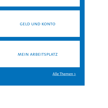
Geld und Konto
Mein Ar­beits­platz
Alle The­men >