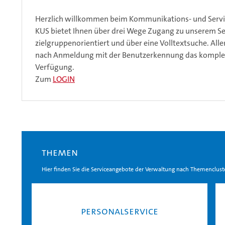
Herzlich willkommen beim Kommunikations- und Servic
KUS bietet Ihnen über drei Wege Zugang zu unserem Se
zielgruppenorientiert und über eine Volltextsuche. All
nach Anmeldung mit der Benutzerkennung das komplet
Verfügung.
Zum
LOGIN
The­men
Hier fin­den Sie die Ser­vice­an­ge­bo­te der Ver­wal­tung nach The­men­clus­te
Per­so­nal­ser­vice