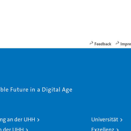
Feedback
Impr
le Future in a Digital Age
ng an der UHH
Universität
n der UHH
Exzellenz