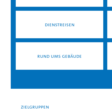
Dienst­rei­sen
Rund ums Ge­bäu­de
Zielgruppen